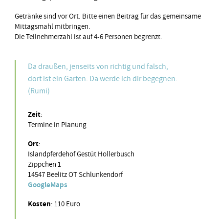
Getränke sind vor Ort. Bitte einen Beitrag für das gemeinsame
Mittagsmahl mitbringen.
Die Teilnehmerzahl ist auf 4-6 Personen begrenzt.
Da draußen, jenseits von richtig und falsch,
dort ist ein Garten. Da werde ich dir begegnen.
(Rumi)
Zeit
:
Termine in Planung
Ort
:
Islandpferdehof Gestüt Hollerbusch
Zippchen 1
14547 Beelitz OT Schlunkendorf
GoogleMaps
Kosten
: 110 Euro